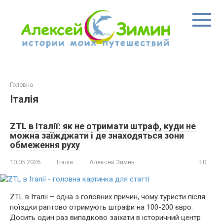
Перейти
до
вмісту
Головна
Італія
ZTL в Італії: як не отримати штраф, куди не
можна заїжджати і де знаходяться зони
обмеження руху
10.05.2026
Італія
Алексей Зимин
0
ZTL в Італії – одна з головних причин, чому туристи після
поїздки раптово отримують штрафи на 100-200 євро.
Досить один раз випадково заїхати в історичний центр