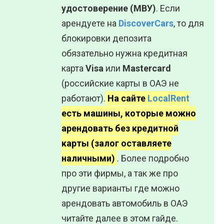
удостоверение (МВУ)
. Если
арендуете на
DiscoverCars
, то для
блокировки депозита
обязательно нужна кредитная
карта
Visa
или
Mastercard
(российские карты в ОАЭ не
работают).
На сайте
LocalRent
есть машины, которые можно
арендовать без кредитной
карты (залог оставляете
наличными)
. Более подробно
про эти фирмы, а так же про
другие варианты где можно
арендовать автомобиль в ОАЭ
читайте далее в этом гайде.