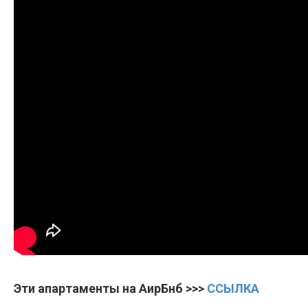
Эти апартаменты на АирБнб >>>
ССЫЛКА